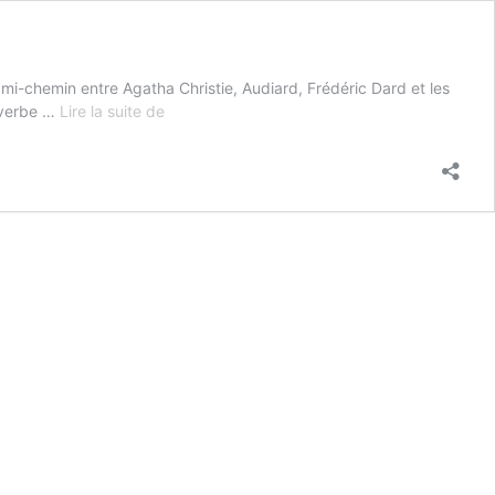
mi-chemin entre Agatha Christie, Audiard, Frédéric Dard et les
Les
u verbe …
Lire la suite de
Enquêtes
de
Simon