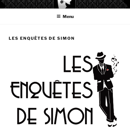
Aller
GAELIS ÉDITIONS
au
Menu
contenu
principal
LES ENQUÊTES DE SIMON