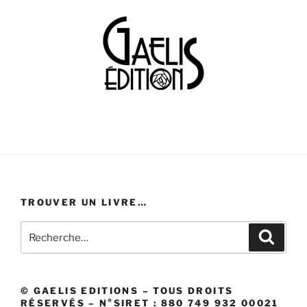
TROUVER UN LIVRE…
Recherche
Recher
pour
:
© GAELIS EDITIONS – TOUS DROITS
RÉSERVÉS – N°SIRET : 880 749 932 00021