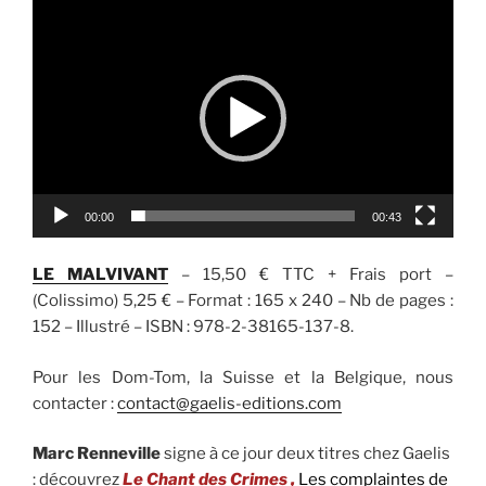
Lecteur
vidéo
00:00
00:43
LE MALVIVANT
– 15,50 € TTC + Frais port –
(Colissimo) 5,25 € – Format : 165 x 240 – Nb de pages :
152 – Illustré – ISBN : 978-2-38165-137-8.
Pour les Dom-Tom, la Suisse et la Belgique, nous
contacter :
contact@gaelis-editions.com
Marc Renneville
signe à ce jour deux titres chez Gaelis
: découvrez
Le Chant des Crimes ,
Les complaintes de