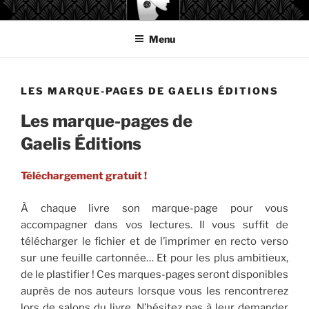
Aller
GAELIS ÉDITIONS
au
Menu
contenu
principal
LES MARQUE-PAGES DE GAELIS ÉDITIONS
Les marque-pages de
Gaelis Éditions
Téléchargement gratuit !
À chaque livre son marque-page pour vous
accompagner dans vos lectures. Il vous suffit de
télécharger le fichier et de l’imprimer en recto verso
sur une feuille cartonnée… Et pour les plus ambitieux,
de le plastifier ! Ces marques-pages seront disponibles
auprès de nos auteurs lorsque vous les rencontrerez
lors de salons du livre. N’hésitez pas à leur demander