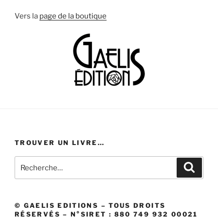
Vers la
page de la boutique
TROUVER UN LIVRE…
Recherche
Recher
pour
:
© GAELIS EDITIONS – TOUS DROITS
RÉSERVÉS – N°SIRET : 880 749 932 00021