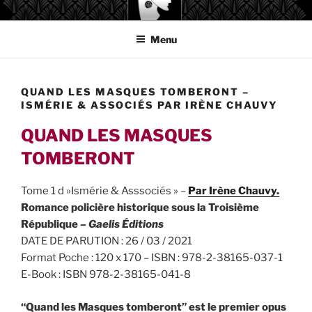
Aller
GAELIS ÉDITIONS
au
Menu
contenu
principal
QUAND LES MASQUES TOMBERONT –
ISMÉRIE & ASSOCIÉS PAR IRÈNE CHAUVY
QUAND LES MASQUES
TOMBERONT
Tome 1 d »Ismérie & Asssociés » –
Par Irène Chauvy.
Romance policière historique sous la Troisième
République
– Gaelis
Éditions
DATE DE PARUTION : 26 / 03 / 2021
Format Poche : 120 x 170 – ISBN : 978-2-38165-037-1
E-Book : ISBN 978-2-38165-041-8
“Quand les Masques tomberont” est le premier opus