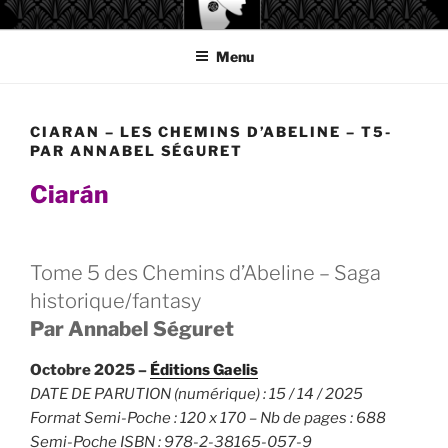
Aller
GAELIS ÉDITIONS
au
Menu
contenu
principal
CIARAN – LES CHEMINS D’ABELINE – T5-
PAR ANNABEL SÉGURET
Ciarán
Tome 5 des Chemins d’Abeline – Saga
historique/fantasy
Par Annabel Séguret
Octobre 2025 –
Éditions
Gaelis
DATE DE PARUTION (numérique) : 15 / 14 / 2025
Format Semi-Poche : 120 x 170 – Nb de pages : 688
Semi-Poche ISBN : 978-2-38165-057-9