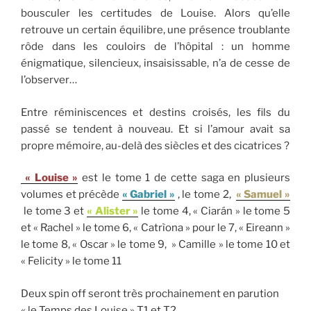
bousculer les certitudes de Louise. Alors qu’elle
retrouve un certain équilibre, une présence troublante
rôde dans les couloirs de l’hôpital : un homme
énigmatique, silencieux, insaisissable, n’a de cesse de
l’observer…
Entre réminiscences et destins croisés, les fils du
passé se tendent à nouveau. Et si l’amour avait sa
propre mémoire, au-delà des siècles et des cicatrices ?
« Louise »
est le tome 1 de cette saga en plusieurs
volumes et précède
« Gabriel »
, le tome 2,
« Samuel »
le tome 3 et
« Alister »
le tome 4, « Ciarán » le tome 5
et « Rachel » le tome 6, « Catrìona » pour le 7, « Eireann »
le tome 8, « Oscar » le tome 9, » Camille » le tome 10 et
« Felicity » le tome 11
Deux spin off seront très prochainement en parution
« le Temps des Louise » T1 et T2.